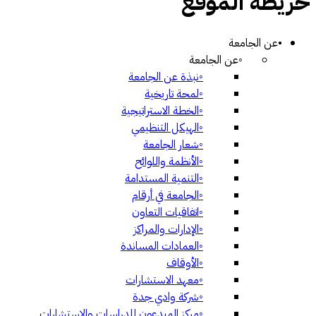
خريطة الموقع
•
عن الجامعة
◦
عن الجامعة
◦
نبذة عن الجامعة
◦
لمحة تاريخية
◦
الخطة الاستراتيجية
◦
الهيكل التنظيمي
◦
شعار الجامعة
◦
الأنظمة واللوائح
◦
التنمية المستدامة
◦
الجامعة في أرقام
◦
اتفاقيات التعاون
◦
الإدارات والمراكز
◦
العمادات المساندة
◦
الأوقاف
◦
معهد الاستشارات
◦
شركة وادي جدة
◦
مركز المبدعون للدراسات والاستشارات